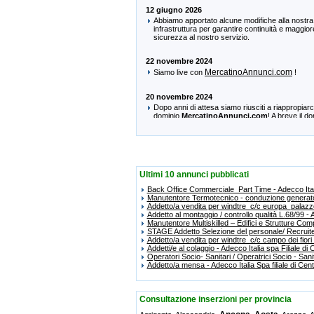
Ultimi 10 annunci pubblicati
Back Office Commerciale_Part Time - Adecco Itali
Manutentore Termotecnico - conduzione generato
Addetto/a vendita per windtre_c/c europa_palazzo
Addetto al montaggio / controllo qualità L.
68/99 - A
Manutentore Multiskilled – Edifici e Strutture Co
STAGE Addetto Selezione del personale/ Recruiter
Addetto/a vendita per windtre_c/c campo dei fiori
Addetti/e al colaggio - Adecco Italia spa Filiale di 
Operatori Socio- Sanitari / Operatrici Socio - Sani
Addetto/a mensa - Adecco Italia Spa filiale di Cen
Consultazione inserzioni per provincia