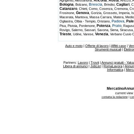
Ancona
Aosta
Agrigento
,
Alessandria
,
,
,
Arezzo
,
A
Bologna
Brescia
Cagliari
,
Bolzano
,
,
Brindisi
,
,
C
Catanzaro
,
Chieti
,
Como
,
Cosenza
,
Cremona
,
Cr
Genova
Frosinone
,
,
Gorizia
,
Grosseto
,
Imperia
,
Is
Macerata
,
Mantova
,
Massa Carrara
,
Matera
,
Medio
Padova
Pal
Ogliastra
,
Olbia - Tempio
,
Oristano
,
,
Potenza
Prato
Pisa
,
Pistoia
,
Pordenone
,
,
,
Ragus
Rovigo
,
Salerno
,
Sassari
,
Savona
,
Siena
,
Siracusa
Trieste
Venezia
,
Udine
,
Varese
,
,
Verbano Cusio 
Auto e moto
|
Offerte di lavoro
|
Affitti case
|
Ven
Strumenti musicali
|
Elettro
Partners:
Lavoro
|
Trovit
|
Annunci gratuiti - Yaka
Libera di annunci
|
JobList
|
RomaLavora
|
Annunc
Informatica
|
Merca
MercatinoAnnunci.
current vie
contatta la redazione
|
con