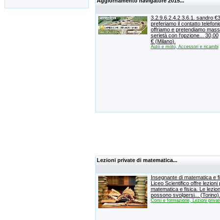
Aggiornamento navigatore 2015...
3.
2.
9.
6.
2.
4.
2.
3.
6.
1.
sandro €
preferiamo il contatto telefoni
offriamo e pretendiamo mas
serietà con l'opzione.
.
.
30,
00
€ (Milano).
Auto e moto, Accessori e ricambi
Lezioni private di matematica...
Insegnante di matematica e fi
Liceo Scientifico offre lezioni 
matematica e fisica.
Le lezion
possono svolgersi.
.
.
(Torino)
Corsi e formazione, Lezioni privat