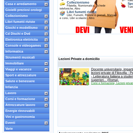
Itali
Collezionismo
Spo
Casa e arredamento
Filatelia
,
Numismatica
,
Schede
Tutti
telefoniche
,
Altro
Gioielli preziosi orologi
Libri fumetti riviste
Libri
,
Fumetti
,
Riviste e giornali
,
Manuali
Collezionismo
e corsi
,
Libri scolastici
,
Altro
Libri fumetti riviste
Giochi e modellismo
Cd Dischi e Dvd
Elettronica elettricita
Console e videogames
Informatica
Strumenti musicali
Lezioni Private a domicilio
Immobiliare
Viaggi e vacanze
Docente universitario,
impart
lezioni private di Filosofia - 
Sport e attrezzature
- Letteratura Italiana a studen
superiori.
.
.
(Roma).
Salute e benessere
Corsi e formazione, Lezioni privat
Infanzia
Lavoro
Corsi e formazione
Attrezzature lavoro
Energie rinnovabili
Vini e gastronomia
Eventi
Varie