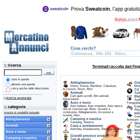
Prova
Sweatcoin
, l'app gratui
Roma
Lavora
Cosa cerchi?
:: ricerca
tutte le parole
Abbigliamento
Gio
almeno una parola
Uomo
,
Donna
,
Bambino
,
Calzature
,
Mod
cerca anche nelle descrizioni
Accessori
,
Stock
,
Altro
Cd 
Animali
Audi
Cani gatti uccelli
,
Altri animali
,
Ele
ricerca avanzata
Attrezzature
Audi
Auto e moto
Fotografia
:: categorie
Auto italiane
,
Auto straniere
,
Auto epoca
,
Con
Veicoli commerciali
,
Moto
,
Scooter e
Play
ciclomotori
,
Abbigliamento
,
Accessori e
mostra in modalità testuale
Inf
ricambi
,
Altro
Com
Camping e nautica
Abbigliamento
Software
,
Camping
,
Nautica
Str
Animali
Casa e arredamento
Tutti
Antichita
,
Arredamento
,
Elettrodomestici
,
Imm
Auto e moto
Varie
Affit
Gioielli preziosi orologi
Via
Camping e nautica
Tutti gli annunci