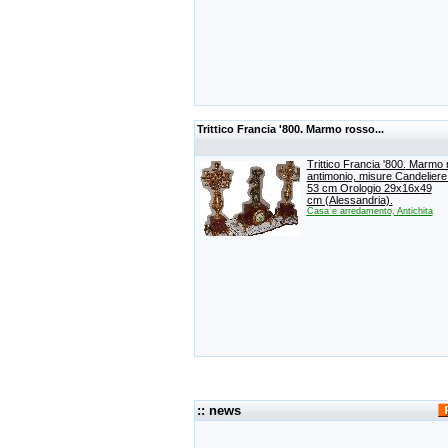
Trittico Francia '800. Marmo rosso...
Trittico Francia '800.
Marmo r
antimonio,
misure Candeliere
53 cm Orologio 29x
16x
49
cm (Alessandria).
Casa e arredamento, Antichita
:: news