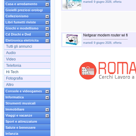
martedì 9 giugno 2026, offerta
Casa e arredamento
Gioielli preziosi orologi
Collezionismo
Libri fumetti riviste
Giochi e modellismo
Cd Dischi e Dvd
Netgear modem router wi fi
Elettronica elettricita
martedì 9 giugno 2026, offerta
Tutti gli annunci
Audio
Video
Telefonia
Hi Tech
Fotografia
Altro
Console e videogames
Informatica
Strumenti musicali
Immobiliare
Viaggi e vacanze
Sport e attrezzature
Salute e benessere
Infanzia