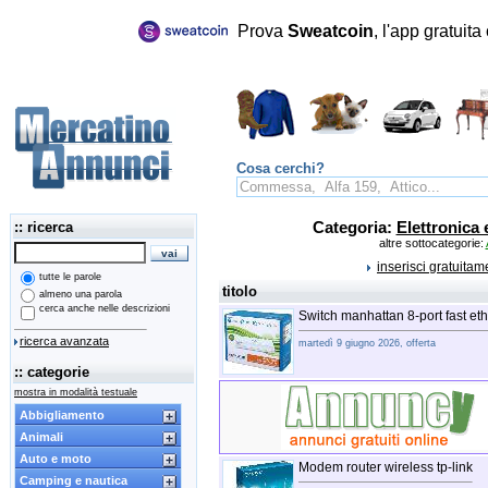
Prova
Sweatcoin
, l'app gratuit
Cosa cerchi?
:: ricerca
Categoria:
Elettronica e
altre sottocategorie:
inserisci gratuita
tutte le parole
titolo
almeno una parola
cerca anche nelle descrizioni
Switch manhattan 8-port fast et
ricerca avanzata
martedì 9 giugno 2026, offerta
:: categorie
mostra in modalità testuale
Abbigliamento
Animali
Auto e moto
Modem router wireless tp-link
Camping e nautica