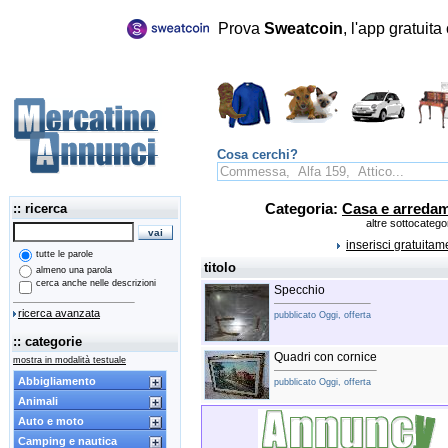
Prova
Sweatcoin
, l'app gratuit
Cosa cerchi?
:: ricerca
Categoria:
Casa e arreda
altre sottocatego
inserisci gratuita
tutte le parole
titolo
almeno una parola
cerca anche nelle descrizioni
Specchio
ricerca avanzata
pubblicato Oggi, offerta
:: categorie
Quadri con cornice
mostra in modalità testuale
Abbigliamento
pubblicato Oggi, offerta
Animali
Auto e moto
Camping e nautica