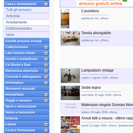
Casa e arredamento
Tutti gli annunci
Cassetiera
Antichita
pubblicato Ieri, offerta
Arredamento
Elettrodomestici
Tavola allungabile
Varie
pubblicato Ieri, offerta
Gioielli preziosi orologi
Collezionismo
Libri fumetti riviste
Giochi e modellismo
Cd Dischi e Dvd
Lampadario vintage
Elettronica elettricita
Console e videogames
sabato 1 agosto 2026, offerta
Informatica
Sedie legno
Strumenti musicali
Immobiliare
mercoledì 22 luglio 2026, offerta
Viaggi e vacanze
nessuna
Materasso singolo Dorelan Won
Sport e attrezzature
immagine
Salute e benessere
sabato 18 luglio 2026, offerta
Arredi fatti a misura - ottimo rap
Infanzia
Lavoro
lunedì 13 luglio 2026, offerta, Qualitarreda
Corsi e formazione