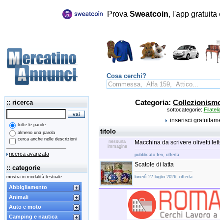
Prova
Sweatcoin
, l'app gratuit
Cosa cerchi?
:: ricerca
Categoria:
Collezionism
sottocategorie:
Filateli
inserisci gratuita
tutte le parole
titolo
almeno una parola
cerca anche nelle descrizioni
nessuna
Macchina da scrivere olivetti let
immagine
ricerca avanzata
pubblicato Ieri, offerta
Scatole di latta
:: categorie
mostra in modalità testuale
lunedì 27 luglio 2026, offerta
Abbigliamento
Animali
Auto e moto
Camping e nautica