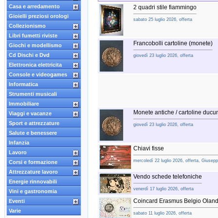
Casa e arredamento
2 quadri stile fiammingo
Gioielli preziosi orologi
sabato 25 luglio 2026, offerta
Collezionismo
Libri fumetti riviste
Francobolli cartoline (monete)
Giochi e modellismo
Cd Dischi e Dvd
giovedì 23 luglio 2026, offerta
Elettronica elettricita
Console e videogames
Informatica
Strumenti musicali
Immobiliare
Monete antiche / cartoline ducum
Viaggi e vacanze
Sport e attrezzature
giovedì 23 luglio 2026, offerta
Salute e benessere
Infanzia
Chiavi fisse
Lavoro
mercoledì 22 luglio 2026, offerta, Giusep
Corsi e formazione
Attrezzature lavoro
Vendo schede telefoniche
Energie rinnovabili
venerdì 17 luglio 2026, offerta
Vini e gastronomia
Coincard Erasmus Belgio Olan
Eventi
Varie
sabato 11 luglio 2026, offerta