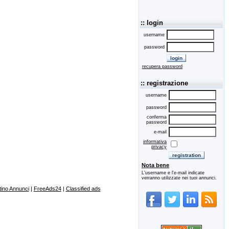
:: login
username
password
recupera password
:: registrazione
username
password
conferma
password
e-mail
informativa
privacy
Nota bene
L'username e l'e-mail indicate
verranno utilizzate nei tuoi annunci.
ino Annunci
|
FreeAds24
|
Classified ads