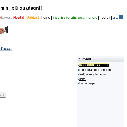
mini, più guadagni
!
a
Lavora
|
JobList
|
home
|
inserisci gratis un annuncio
|
ricerca
|
:: menu
inserisci annuncio
recupera i tuoi annunci
FAQ e regolamento
links
home page