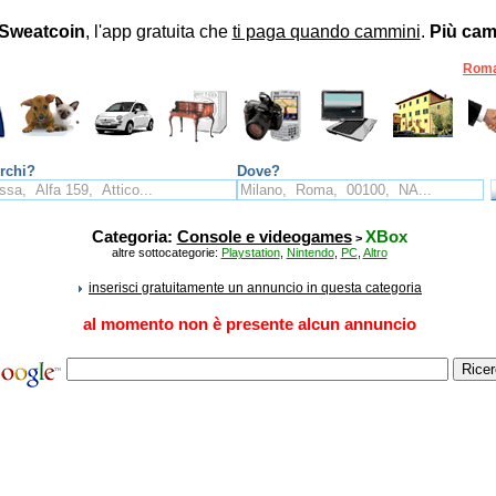
Sweatcoin
, l'app gratuita che
ti paga quando cammini
.
Più cam
Rom
rchi?
Dove?
Categoria:
Console e videogames
XBox
>
altre sottocategorie:
Playstation
,
Nintendo
,
PC
,
Altro
inserisci gratuitamente un annuncio in questa categoria
al momento non è presente alcun annuncio