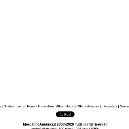
i Gratuiti
|
Lavoro Roma
|
Immobiliare
|
Affitti
|
Motori
|
Offerte di lavoro
|
Informatica
|
Mercat
MercatinoAnnunci.it 2003-2026 Tutti i diritti riservati
current view mode:
800 pixel
|
1024 pixel
|
100%