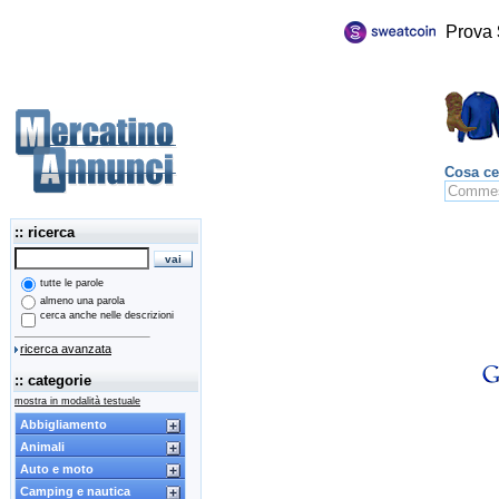
Prova
Cosa ce
:: ricerca
tutte le parole
almeno una parola
cerca anche nelle descrizioni
ricerca avanzata
:: categorie
mostra in modalità testuale
Abbigliamento
Animali
Auto e moto
Camping e nautica