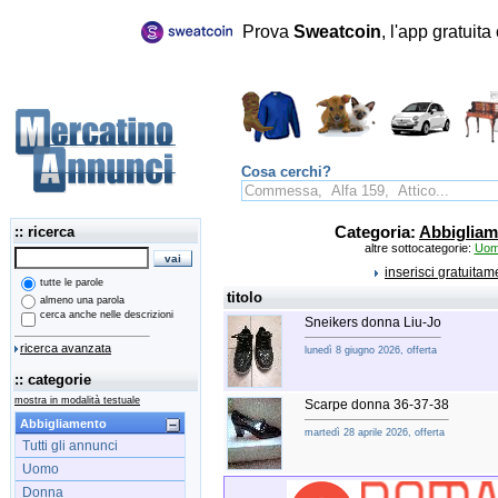
Prova
Sweatcoin
, l'app gratuit
Cosa cerchi?
:: ricerca
Categoria:
Abbigliam
altre sottocategorie:
Uo
inserisci gratuita
tutte le parole
titolo
almeno una parola
cerca anche nelle descrizioni
Sneikers donna Liu-Jo
ricerca avanzata
lunedì 8 giugno 2026, offerta
:: categorie
mostra in modalità testuale
Scarpe donna 36-37-38
Abbigliamento
martedì 28 aprile 2026, offerta
Tutti gli annunci
Uomo
Donna