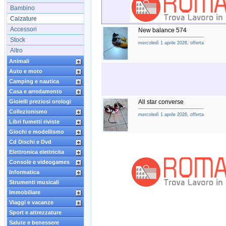
Bambino
Calzature
Accessori
New balance 574
Stock
mercoledì 1 aprile 2026, offerta
Altro
Animali
Auto e moto
Camping e nautica
Casa e arredamento
Gioielli preziosi orologi
All star converse
Collezionismo
mercoledì 1 aprile 2026, offerta
Libri fumetti riviste
Giochi e modellismo
Cd Dischi e Dvd
Elettronica elettricita
Console e videogames
Informatica
Strumenti musicali
Immobiliare
Viaggi e vacanze
Sport e attrezzature
Salute e benessere