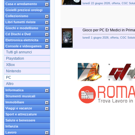
lunedì 22 giugno 2026, offerta, CGC Solut
Casa e arredamento
Gioielli preziosi orologi
Collezionismo
Libri fumetti riviste
Giochi e modellismo
Gioco per PC Er Medici in Prim
Cd Dischi e Dvd
lunedì 1 giugno 2026, offerta, CGC Soluti
Elettronica elettricita
Console e videogames
Tutti gli annunci
Playstation
XBox
Nintendo
PC
Altro
Informatica
Strumenti musicali
Immobiliare
Viaggi e vacanze
Sport e attrezzature
Salute e benessere
Infanzia
Lavoro