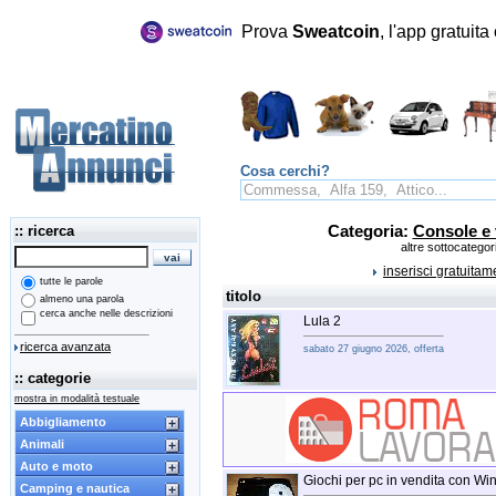
Prova
Sweatcoin
, l'app gratuit
Cosa cerchi?
:: ricerca
Categoria:
Console e
altre sottocategor
inserisci gratuita
tutte le parole
titolo
almeno una parola
cerca anche nelle descrizioni
Lula 2
ricerca avanzata
sabato 27 giugno 2026, offerta
:: categorie
mostra in modalità testuale
Abbigliamento
Animali
Auto e moto
Giochi per pc in vendita con W
Camping e nautica