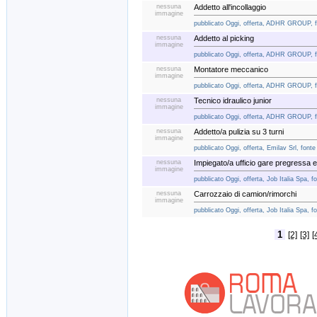
nessuna
Addetto all'incollaggio
immagine
pubblicato Oggi, offerta, ADHR GROUP, fo
nessuna
Addetto al picking
immagine
pubblicato Oggi, offerta, ADHR GROUP, fo
nessuna
Montatore meccanico
immagine
pubblicato Oggi, offerta, ADHR GROUP, fo
nessuna
Tecnico idraulico junior
immagine
pubblicato Oggi, offerta, ADHR GROUP, fo
nessuna
Addetto/a pulizia su 3 turni
immagine
pubblicato Oggi, offerta, Emilav Srl, fonte
nessuna
Impiegato/a ufficio gare pregressa 
immagine
pubblicato Oggi, offerta, Job Italia Spa, f
nessuna
Carrozzaio di camion/rimorchi
immagine
pubblicato Oggi, offerta, Job Italia Spa, f
1
[2]
[3]
[