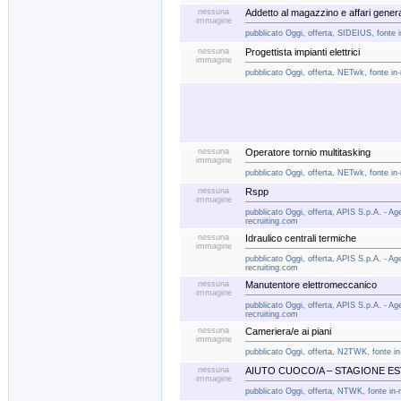
nessuna
Addetto al magazzino e affari genera
immagine
pubblicato Oggi, offerta, SIDEIUS, fonte i
nessuna
Progettista impianti elettrici
immagine
pubblicato Oggi, offerta, NETwk, fonte in-
nessuna
Operatore tornio multitasking
immagine
pubblicato Oggi, offerta, NETwk, fonte in-
nessuna
Rspp
immagine
pubblicato Oggi, offerta, APIS S.p.A. - Age
recruiting.com
nessuna
Idraulico centrali termiche
immagine
pubblicato Oggi, offerta, APIS S.p.A. - Age
recruiting.com
nessuna
Manutentore elettromeccanico
immagine
pubblicato Oggi, offerta, APIS S.p.A. - Age
recruiting.com
nessuna
Cameriera/e ai piani
immagine
pubblicato Oggi, offerta, N2TWK, fonte in
nessuna
AIUTO CUOCO/A – STAGIONE EST
immagine
pubblicato Oggi, offerta, NTWK, fonte in-