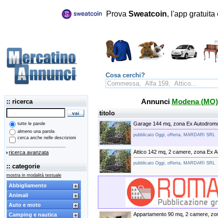
Prova
Sweatcoin
, l'app gratuit
Cosa cerchi?
:: ricerca
Annunci
Modena (MO)
titolo
Garage 144 mq, zona Ex Autodrom
tutte le parole
almeno una parola
pubblicato Oggi, offerta, MARDARI SRL
cerca anche nelle descrizioni
Attico 142 mq, 2 camere, zona Ex 
ricerca avanzata
pubblicato Oggi, offerta, MARDARI SRL
:: categorie
mostra in modalità testuale
Abbigliamento
Animali
Auto e moto
Appartamento 90 mq, 2 camere, zo
Camping e nautica