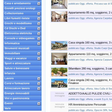
Casa e arredamento
pubblicato Oggi, offerta, Procasa sas di S
Gioielli preziosi orologi
Appartamento 85 mq, soggiorno, 2 
Collezionismo
Libri fumetti riviste
pubblicato Oggi, offerta, Agenzia Carpidue 
Giochi e modellismo
Cd Dischi e Dvd
Elettronica elettricita
Console e videogames
Casa singola 160 mq, soggiorno, 3
Informatica
Strumenti musicali
pubblicato Oggi, offerta, Studio Carpi Quatt
Immobiliare
Appartamento 110 mq, soggiorno, 2
Viaggi e vacanze
pubblicato Oggi, offerta, Agenzia Carpiuno 
Sport e attrezzature
Salute e benessere
Bifamiliare 280 mq, soggiorno, 3 ca
Infanzia
pubblicato Oggi, offerta, Agenzia Carpiuno 
Lavoro
Casa singola 240 mq, soggiorno, 4
Finalese
Corsi e formazione
Attrezzature lavoro
pubblicato Oggi, offerta, Idea CaSe di Ste
Energie rinnovabili
nessuna
ADDETTO/A ALLE PULIZIE CIVILI 
immagine
Vini e gastronomia
pubblicato Oggi, offerta, e-work S.p.A, fo
Eventi
nessuna
HR Amministrazione Personale
immagine
Varie
pubblicato Oggi, offerta, Opocrin SPA, fon