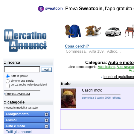
Prova
Sweatcoin
, l'app gratuit
Cosa cerchi?
:: ricerca
Categoria:
Auto e moto
altre sottocategorie:
Auto italiane
,
Auto stranie
Acc
tutte le parole
inserisci gratuita
almeno una parola
titolo
cerca anche nelle descrizioni
Caschi moto
ricerca avanzata
domenica 5 aprile 2026, offerta
:: categorie
mostra in modalità testuale
Abbigliamento
Animali
Auto e moto
Tutti gli annunci