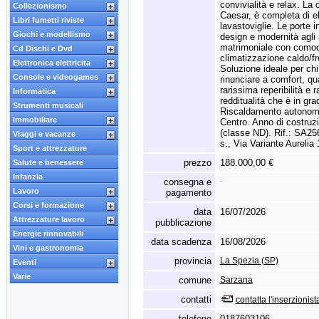
convivialità e relax
.
La c
Collezionismo
Caesar,
è completa di ele
Libri fumetti riviste
lavastoviglie.
Le porte i
Giochi e modellismo
design e modernità agli 
matrimoniale con comod
Cd Dischi e Dvd
climatizzazione caldo/f
Elettronica elettricita
Soluzione ideale per chi
Console e videogames
rinunciare a comfort,
qua
rarissima reperibilità e
Informatica
redditualità che è in gra
Strumenti musicali
Riscaldamento autonom
Immobiliare
Centro.
Anno di costruz
(classe ND).
Rif.
:
SA256
Viaggi e vacanze
s.
,
Via Variante Aurelia
Sport e attrezzature
prezzo
188.000,00 €
Salute e benessere
Infanzia
consegna e
-
Lavoro
pagamento
Corsi e formazione
data
16/07/2026
Attrezzature lavoro
pubblicazione
Energie rinnovabili
data scadenza
16/08/2026
Vini e gastronomia
provincia
La Spezia (SP)
Eventi
Varie
comune
Sarzana
contatti
contatta l'inserzionist
telefono
0187603106