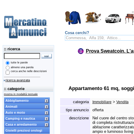
Cosa cerchi?
:: ricerca
Prova Sweatcoin. L'a
tutte le parole
almeno una parola
cerca anche nelle descrizioni
ricerca avanzata
Appartamento 61 mq, soggi
:: categorie
mostra in modalità testuale
Abbigliamento
categoria
>
Immobiliare
Vendita
Animali
tipo annuncio
offerta
Auto e moto
descrizione
Nel cuore del centro sto
Camping e nautica
di completa ristrutturaz
Casa e arredamento
abitazione caratterizzata 
Gioielli preziosi orologi
ampio e luminoso living