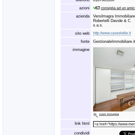
azioni
consiglia ad un amic
azienda
Versilmagra Immobiliare
Robertelli Davide & C.
s.a.s.
sito web
http://www.casedistile.it
fonte
GestionaleImmobiliare.i
immagine
zoom immagine
link html
condividi