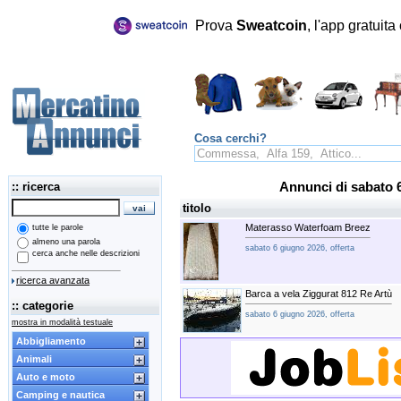
Prova
Sweatcoin
, l'app gratuit
Cosa cerchi?
:: ricerca
Annunci di sabato 
titolo
Materasso Waterfoam Breez
tutte le parole
almeno una parola
sabato 6 giugno 2026, offerta
cerca anche nelle descrizioni
ricerca avanzata
Barca a vela Ziggurat 812 Re Artù
:: categorie
sabato 6 giugno 2026, offerta
mostra in modalità testuale
Abbigliamento
Animali
Auto e moto
Camping e nautica