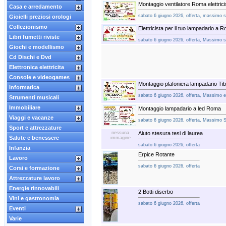
Montaggio ventilatore Roma elettrici
Casa e arredamento
sabato 6 giugno 2026, offerta, massimo s
Gioielli preziosi orologi
Collezionismo
Elettricista per il tuo lampadario a
Libri fumetti riviste
sabato 6 giugno 2026, offerta, Massimo st
Giochi e modellismo
Cd Dischi e Dvd
Elettronica elettricita
Console e videogames
Montaggio plafoniera lampadario Ti
Informatica
sabato 6 giugno 2026, offerta, Massimo el
Strumenti musicali
Immobiliare
Montaggio lampadario a led Roma
Viaggi e vacanze
sabato 6 giugno 2026, offerta, Massimo S
Sport e attrezzature
nessuna
Aiuto stesura tesi di laurea
Salute e benessere
immagine
sabato 6 giugno 2026, offerta
Infanzia
Erpice Rotante
Lavoro
sabato 6 giugno 2026, offerta
Corsi e formazione
Attrezzature lavoro
Energie rinnovabili
2 Botti diserbo
Vini e gastronomia
sabato 6 giugno 2026, offerta
Eventi
Varie